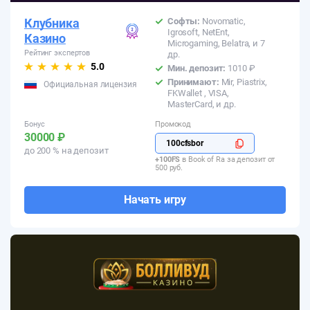
Клубника
Софты:
Novomatic,
Igrosoft, NetEnt,
Казино
Microgaming, Belatra, и 7
Рейтинг экспертов
др.
5.0
Мин. депозит:
1010 ₽
Принимают:
Mir, Piastrix,
Официальная лицензия
FKWallet , VISA,
MasterCard, и др.
Бонус
Промокод
30000 ₽
100cfsbor
до 200 % на депозит
+100FS
в Book of Ra за депозит от
500 руб.
Начать игру