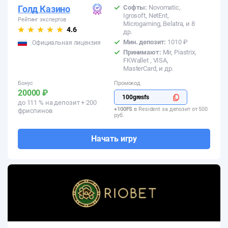
Голд Казино
Софты:
Novomatic,
Igrosoft, NetEnt,
Рейтинг экспертов
Microgaming, Belatra, и 8
4.6
др.
Мин. депозит:
1010 ₽
Официальная лицензия
Принимают:
Mir, Piastrix,
FKWallet , VISA,
MasterCard, и др.
Бонус
Промокод
20000 ₽
100gresfs
до 111 % на депозит + 200
+100FS
в Resident за депозит от 500
фриспинов
руб.
Начать игру