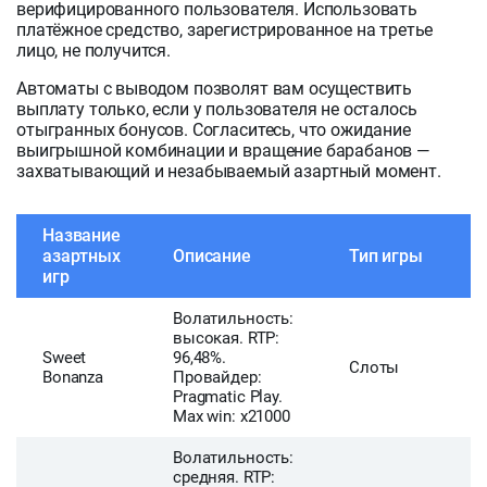
верифицированного пользователя. Использовать
платёжное средство, зарегистрированное на третье
лицо, не получится.
Автоматы с выводом позволят вам осуществить
выплату только, если у пользователя не осталось
отыгранных бонусов. Согласитесь, что ожидание
выигрышной комбинации и вращение барабанов —
захватывающий и незабываемый азартный момент.
Название
азартных
Описание
Тип игры
игр
Волатильность:
высокая. RTP:
Sweet
96,48%.
Слоты
Bonanza
Провайдер:
Pragmatic Play.
Max win: х21000
Волатильность:
средняя. RTP: