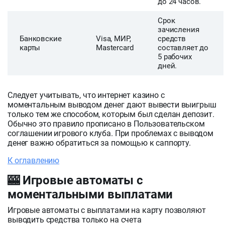
до 24 часов.
Срок
зачисления
Банковские
Visa, МИР,
средств
карты
Mastercard
составляет до
5 рабочих
дней.
Следует учитывать, что интернет казино с
моментальным выводом денег дают вывести выигрыш
только тем же способом, которым был сделан депозит.
Обычно это правило прописано в Пользовательском
соглашении игрового клуба. При проблемах с выводом
денег важно обратиться за помощью к саппорту.
К оглавлению
🎰 Игровые автоматы с
моментальными выплатами
Игровые автоматы с выплатами на карту позволяют
выводить средства только на счета