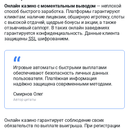
Онлайн казино с моментальным выводом
— неплохой
способ быстрого заработка. Платформы гарантируют
клиентам: наличие лицензии, обширную игротеку, слоты
с высокой отдачей, щедрые бонусы и акции, а также
отзывчивый саппорт. В таких онлайн заведениях
гарантируется конфиденциальность. Данные клиента
защищены
SSL
шифрованием.
Игровые автоматы с быстрыми выплатами
обеспечивают безопасность личных данных
пользователя. Платёжная информация
надёжно защищена современными методами.
Смирнов Олег
Автор цитаты
Онлайн казино гарантирует соблюдение своих
обязательств по выплате выигрыша. При регистрации