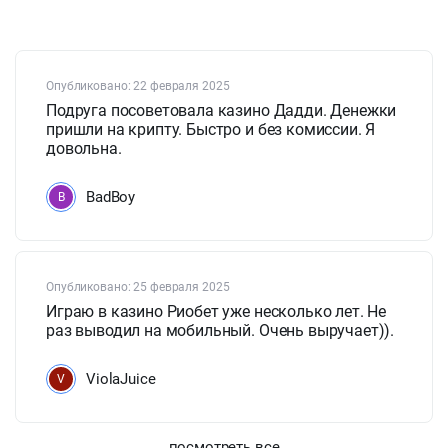
Опубликовано: 22 февраля 2025
Подруга посоветовала казино Дадди. Денежки
пришли на крипту. Быстро и без комиссии. Я
довольна.
BadBoy
B
Опубликовано: 25 февраля 2025
Играю в казино Риобет уже несколько лет. Не
раз выводил на мобильный. Очень выручает)).
ViolaJuice
V
посмотреть все