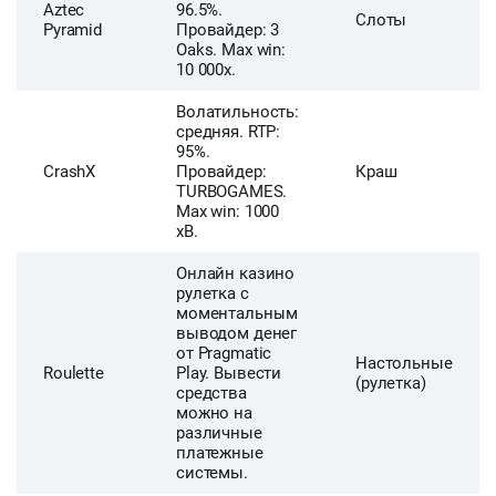
Aztec
96.5%.
Слоты
Pyramid
Провайдер: 3
Oaks. Max win:
10 000х.
Волатильность:
средняя. RTP:
95%.
CrashX
Провайдер:
Краш
TURBOGAMES.
Max win: 1000
xB.
Онлайн казино
рулетка с
моментальным
выводом денег
от Pragmatic
Настольные
Roulette
Play. Вывести
(рулетка)
средства
можно на
различные
платежные
системы.