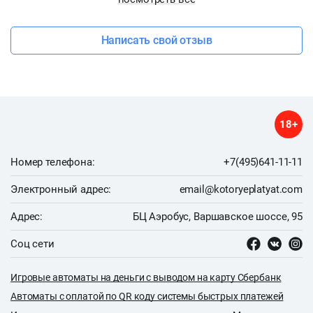
Написать свой отзыв
18+
Номер телефона:
+7(495)641-11-11
Электронный адрес:
email@kotoryeplatyat.com
Адрес:
БЦ Аэробус, Варшавское шоссе, 95
Соц сети
Игровые автоматы на деньги с выводом на карту Сбербанк
Автоматы с оплатой по QR коду системы быстрых платежей