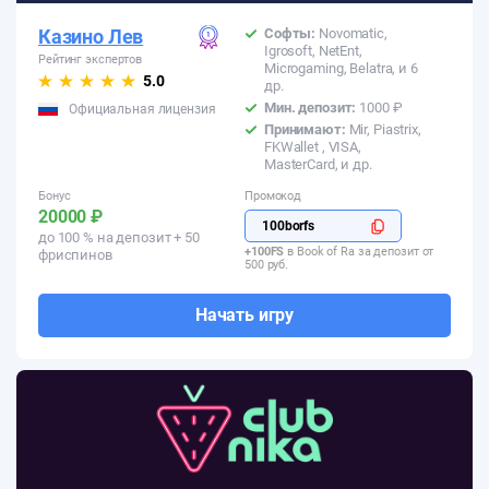
Казино Лев
Софты:
Novomatic,
Igrosoft, NetEnt,
Рейтинг экспертов
Microgaming, Belatra, и 6
5.0
др.
Мин. депозит:
1000 ₽
Официальная лицензия
Принимают:
Mir, Piastrix,
FKWallet , VISA,
MasterCard, и др.
Бонус
Промокод
20000 ₽
100borfs
до 100 % на депозит + 50
+100FS
в Book of Ra за депозит от
фриспинов
500 руб.
Начать игру